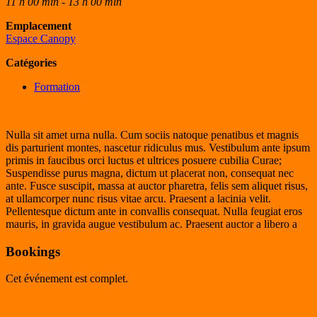
11 h 00 min - 13 h 00 min
Emplacement
Espace Canopy
Catégories
Formation
Nulla sit amet urna nulla. Cum sociis natoque penatibus et magnis
dis parturient montes, nascetur ridiculus mus. Vestibulum ante ipsum
primis in faucibus orci luctus et ultrices posuere cubilia Curae;
Suspendisse purus magna, dictum ut placerat non, consequat nec
ante. Fusce suscipit, massa at auctor pharetra, felis sem aliquet risus,
at ullamcorper nunc risus vitae arcu. Praesent a lacinia velit.
Pellentesque dictum ante in convallis consequat. Nulla feugiat eros
mauris, in gravida augue vestibulum ac. Praesent auctor a libero a
Bookings
Cet événement est complet.